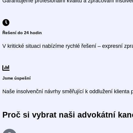
Garantujeme profesionální kvalitu a zpracování insol
Řešení do 24 hodin
V kritické situaci nabízíme rychlé řešení – expresní zp
Jsme úspešní
Naše insolvenční návrhy směřující k oddlužení klienta
Proč si vybrat naši advokátní kan