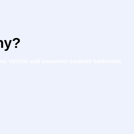
hy?
ne. Vyřešte vaší insolvenci osobním bankrotem.