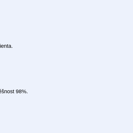
ienta.
pěšnost 98%.