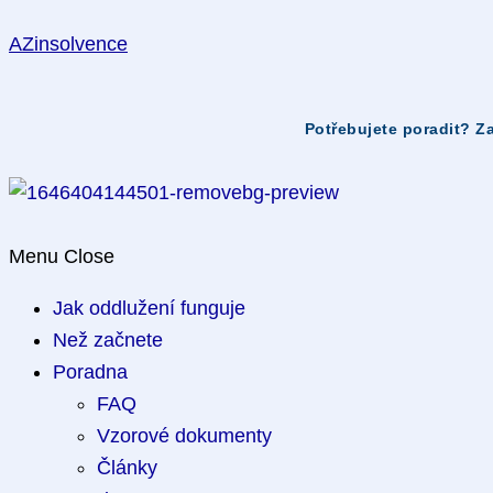
Skip
AZinsolvence
to
content
Menu
Close
Jak oddlužení funguje
Než začnete
Poradna
FAQ
Vzorové dokumenty
Články