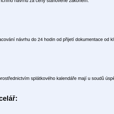
venčního návrhu za ceny stanovené zákonem.
racování návrhu do 24 hodin od přijetí dokumentace od kl
 prostřednictvím splátkového kalendáře mají u soudů ús
celář: