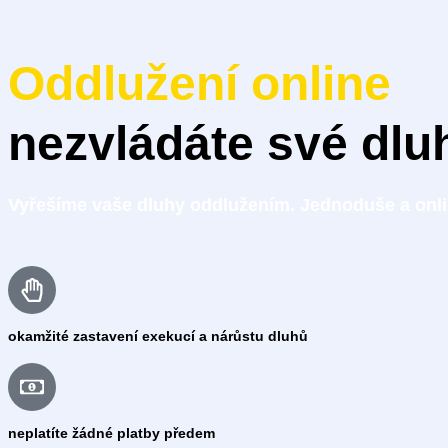
Oddlužení online
nezvládáte své dlu
Vyřešíme vaše dluhy oddlužením. Jednoduše a onli
okamžité zastavení exekucí a nárůstu dluhů
neplatíte žádné platby předem