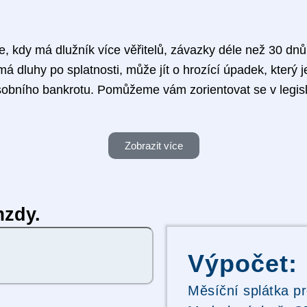
, kdy má dlužník více věřitelů, závazky déle než 30 dnů 
emá dluhy po splatnosti, může jít o hrozící úpadek, který
obního bankrotu. Pomůžeme vám zorientovat se v legisla
Zobrazit více
mzdy.
Výpočet:
Měsíční splátka pr