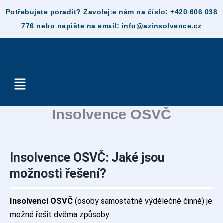
Skip
to
content
Menu
Insolvence OSVČ
Insolvence OSVČ: Jaké jsou
možnosti řešení?
Insolvenci OSVČ
(osoby samostatně výdělečně činné) je
možné řešit dvěma způsoby: