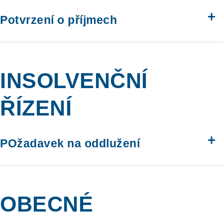
Potvrzení o příjmech
INSOLVENČNÍ
ŘÍZENÍ
POžadavek na oddlužení
OBECNÉ