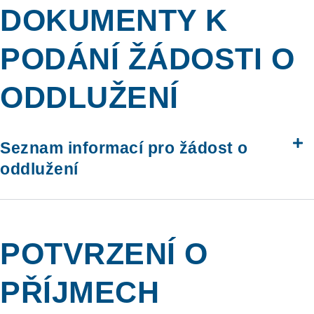
DOKUMENTY K
PODÁNÍ ŽÁDOSTI O
ODDLUŽENÍ
Seznam informací pro žádost o
oddlužení
POTVRZENÍ O
PŘÍJMECH