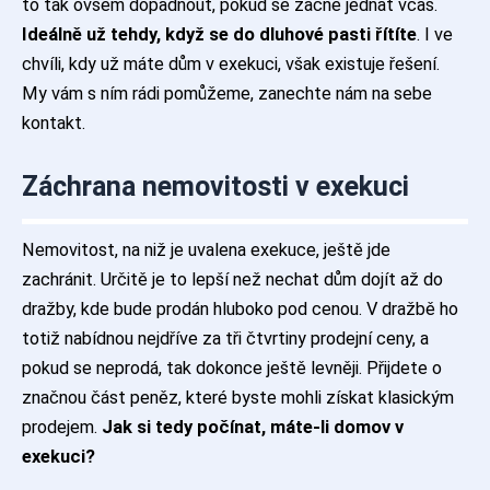
to tak ovšem dopadnout, pokud se začne jednat včas.
Ideálně už tehdy, když se do dluhové pasti řítíte
. I ve
chvíli, kdy už máte dům v exekuci, však existuje řešení.
My vám s ním rádi pomůžeme, zanechte nám na sebe
kontakt.
Záchrana nemovitosti v exekuci
Nemovitost, na niž je uvalena exekuce, ještě jde
zachránit. Určitě je to lepší než nechat dům dojít až do
dražby, kde bude prodán hluboko pod cenou. V dražbě ho
totiž nabídnou nejdříve za tři čtvrtiny prodejní ceny, a
pokud se neprodá, tak dokonce ještě levněji. Přijdete o
značnou část peněz, které byste mohli získat klasickým
prodejem.
Jak si tedy počínat, máte-li domov v
exekuci?