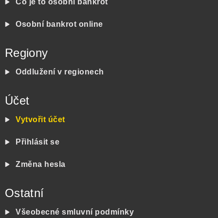
Co je to osobní bankrot
Osobní bankrot online
Regiony
Oddlužení v regionech
Účet
Vytvořit účet
Přihlásit se
Změna hesla
Ostatní
Všeobecné smluvní podmínky