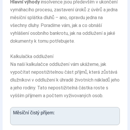
Hlavní výhody
insolvence jsou především v ukončení
vymáhacího procesu, zastavení úroků z úvěrů a jedna
měsíční splátka dluhů – ano, opravdu jedna na
všechny dluhy. Poradíme vám, jak a co obnáší
vyhlášení osobního bankrotu, jak na oddlužení a jaké
dokumenty k tomu potřebujete.
Kalkulačka oddlužení
Na naší kalkulačce oddlužení vám ukážeme, jak
vypočítat nepostižitelnou část příjmů, která zůstává
dlužníkovi v oddlužení k úhradě životních nákladů jeho
a jeho rodiny. Tato nepostižitelná částka roste s
vyšším příjmem a počtem vyživovaných osob.
Měsíční čistý příjem: