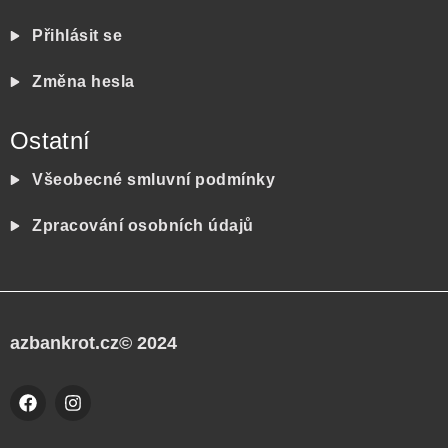
Přihlásit se
Změna hesla
Ostatní
Všeobecné smluvní podmínky
Zpracování osobních údajů
azbankrot.cz© 2024
F
I
a
n
c
s
e
t