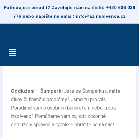
Skip
Šumperk
to
content
Menu
Oddlužení – Šumperk!
Jste ze Šumperku a máte
dluhy či finanční problémy? Jsme tu pro vás.
Poradíme vám s osobním bankrotem nebo třeba
insolvencí. Pomůžeme vám zajistit zákonné
oddlužení správně a rychle – obraťte se na nás!