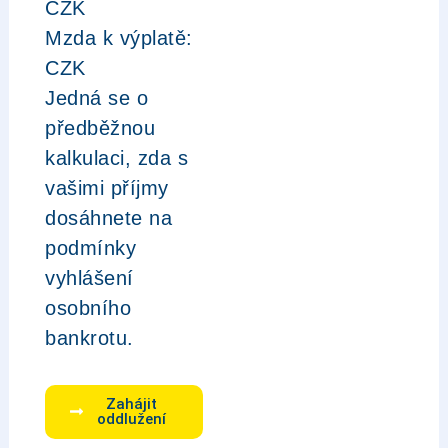
CZK
Mzda k výplatě:
CZK
Jedná se o
předběžnou
kalkulaci, zda s
vašimi příjmy
dosáhnete na
podmínky
vyhlášení
osobního
bankrotu.
Zahájit
oddlužení